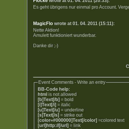
Flocke
wrote at 01. 04. 2011 (20:33):
Es geht übrigens nur einmal pro Account. Verge
MagicFlo
wrote at 01. 04. 2011 (15:11):
Nette Aktion!
Amulett funktioniert wunderbar.
Danke dir ;-)
C
Event Comments - Write an entry
BB-Code help:
html
is not allowed
[b]Text[/b]
= bold
[i]Text[/i]
= italic
[u]Text[/u]
= underline
[s]Text[/s]
= strike out
[color=#000000]Text[/color]
=colored text
[url]http://[/url]
= link