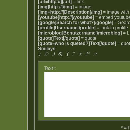
[url=http://][/url]
= link
[img]http://[/img]
= image
[img=http://]Description[/img]
= image with
[youtube]http://[/youtube]
= embed youtub
[google]Search for what?[/google]
= Searc
[profile]Username[/profile]
= Link to profile
[microblog]Benutzername[/microblog]
= L
[quote]Text[/quote]
= quote
[quote=who is queted?]Text[/quote]
= quot
Smileys
:
:)
:D
;)
8)
:(
:*
:x
:P
:-/
Text*:
* = 