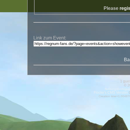
Please
regis
Link zum Event:
Ba
1 gues
© 2
Nutzungsbedingu
Flocke's CMS Version
0
Creation time=1.00487