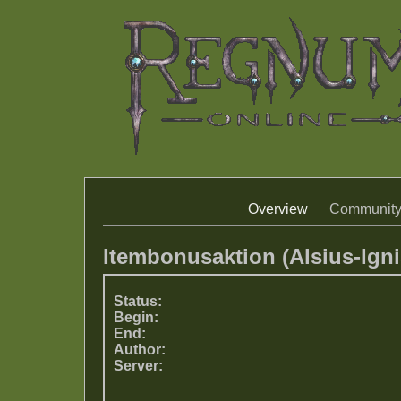
Overview
Communit
Itembonusaktion (Alsius-Igni
Status:
Begin:
End:
Author:
Server: